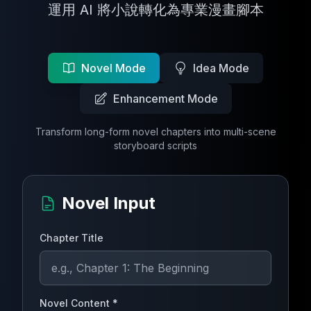
運用 AI 將小說轉化為專業漫畫腳本
Novel Mode
Idea Mode
Enhancement Mode
Transform long-form novel chapters into multi-scene
storyboard scripts
Novel Input
Chapter Title
Novel Content
*